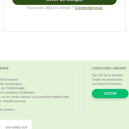
Connectez-vous
Vous avez déjà un compte ?
TANCE
CONCOURS / ARGENT
Top
100
de la Semaine
 d'Assistance
Toutes les promotions
 de conciergerie
Inscription Partenaire
e de Confidentialité
t Conditions d'Utilisation
VISITER
e sur les droits d’auteur et la propriété intellectuelle
e contrôle parental
 de contenu
DISPONIBLE SUR