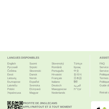
LANGUES DISPONIBLES
ASSIS
English
Suomi
Slovenský
Türkçe
FAQ
Русский
Srpski
Română
Қазақ
Service
Čeština
Slovenski
Português
中文
Service
Eesti
Dansk
Hrvatski
한국어
Politiqu
Lietuvių
Norsk
Français
日本語
Termes e
Български
Español
Italiano
हिंदी
Politiqu
Latviešu
Svenska
Deutsch
العربية
Guide d
Polski
Ελληνικά
Македонски
עברית
Retrait
Українська
Magyar
Nederlands
PROFITE DE JINGLECAMS
APPLI PARTOUT ET À TOUT MOMENT